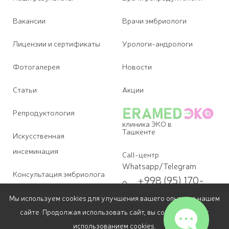
Вакансии
Врачи эмбриологи
Лицензии и сертификаты
Урологи-андрологи
Фотогалерея
Новости
Статьи
Акции
Репродуктология
клиника ЭКО в
Ташкенте
Искусственная
инсеминация
Call-центр
Whatsapp/Telegram
Консультация эмбриолога
+998 (95) 170-
09-07
Диагностика бесплодия
Мы используем cookies для улучшения вашего опыта на нашем
Для звонков
сайте. Продолжая использовать сайт, вы соглашаетесь с
+998 (78) 113-
Лечение бесплодия в
69-07
использованием cookies.