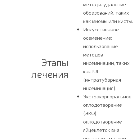
методы: удаление
образований, таких
как миомы или кисты.
Искусственное
осеменение:
использование
методов
Этапы
инсеминации, таких
лечения
как IUI
(интратубарная
инсеминация).
Экстракорпоральное
оплодотворение
(ЭКО):
оплодотворение
яйцеклеток вне
организма матери.