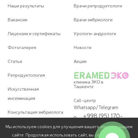
Наши результаты
Врачи репродуктологи
Вакансии
Врачи эмбриологи
Лицензии и сертификаты
Урологи-андрологи
Фотогалерея
Новости
Статьи
Акции
Репродуктология
клиника ЭКО в
Ташкенте
Искусственная
инсеминация
Call-центр
Whatsapp/Telegram
Консультация эмбриолога
+998 (95) 170-
09-07
Диагностика бесплодия
Мы используем cookies для улучшения вашего опыта на нашем
Для звонков
сайте. Продолжая использовать сайт, вы соглашаетесь с
+998 (78) 113-