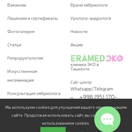
Вакансии
Врачи эмбриологи
Лицензии и сертификаты
Урологи-андрологи
Фотогалерея
Новости
Статьи
Акции
Репродуктология
клиника ЭКО в
Ташкенте
Искусственная
инсеминация
Call-центр
Whatsapp/Telegram
Консультация эмбриолога
+998 (95) 170-
09-07
Диагностика бесплодия
Мы используем cookies для улучшения вашего опыта на нашем
Для звонков
сайте. Продолжая использовать сайт, вы соглашаетесь с
+998 (78) 113-
Лечение бесплодия в
69-07
использованием cookies.
Ташкенте