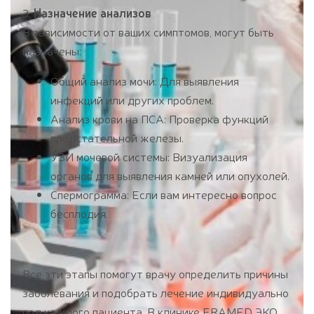
3.
Назначение анализов
В зависимости от ваших симптомов, могут быть
назначены:
Общий анализ мочи: Для выявления
инфекций или других проблем.
Анализ крови на ПСА: Проверка функций
предстательной железы.
УЗИ мочевой системы: Визуализация
органов для выявления камней или опухолей.
Спермограмма: Если вам интересно вопрос
бесплодия.
Все эти этапы помогут врачу определить причины
заболевания и подобрать лечение индивидуально
под каждого пациента. В клинике ERAMED ЭКО