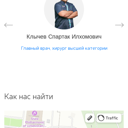
ич
Клычев Спартак Илхомович
Т
Главный врач, хирург высшей категории
Гине
кате
Как нас найти