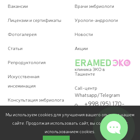
Вакансии
Врачи эмбриологи
Лицензии и сертификаты
Урологи-андрологи
Фотогалерея
Новости
Статьи
Акции
Репродуктология
клиника ЭКО в
Ташкенте
Искусственная
инсеминация
Call-центр
Whatsapp/Telegram
Консультация эмбриолога
+998 (95) 170-
09-07
Диагностика бесплодия
Мы используем cookies для улучшения вашего опыта на нашем
Для звонков
+998 (78) 113-
сайте. Продолжая использовать сайт, вы соглашаетесь с
Лечение бесплодия в
69-07
использованием cookies.
Ташкенте