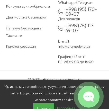
Whatsapp/Telegram
Консультация эмбриолога
+998 (95) 170-
09-07
Диагностика бесплодия
Для звонков
+998 (78) 113-
Лечение бесплодия в
69-07
Ташкенте
E-mail
Криоконсервация
info@eramedeko.uz
График работы:
Пн-сб с 9:00 до 16:00
© 2025 Все права защищены
Разработка и продвижение —
МА Развитие
Мы используем cookies для улучшения вашего опыта на нашем
сайте. Продолжая использовать сайт, вы соглашаетесь с
использованием cookies.
Подробнее
Принять