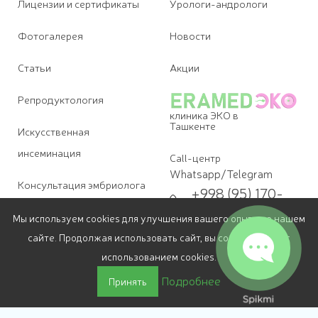
Лицензии и сертификаты
Урологи-андрологи
Фотогалерея
Новости
Статьи
Акции
Репродуктология
клиника ЭКО в
Ташкенте
Искусственная
инсеминация
Call-центр
Whatsapp/Telegram
Консультация эмбриолога
+998 (95) 170-
09-07
Диагностика бесплодия
Мы используем cookies для улучшения вашего опыта на нашем
Для звонков
сайте. Продолжая использовать сайт, вы соглашаетесь с
+998 (78) 113-
Лечение бесплодия в
69-07
использованием cookies.
Ташкенте
Подробнее
Принять
E-mail
Криоконсервация
info@eramedeko.uz