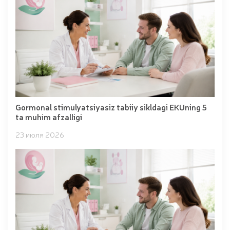
Gormonal stimulyatsiyasiz tabiiy sikldagi EKUning 5
ta muhim afzalligi
23 июля 2026